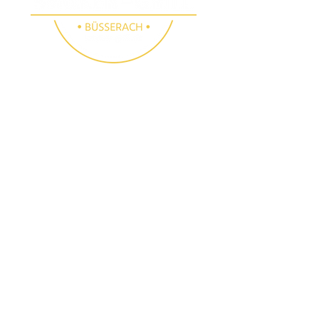
SMOKER GRILL
SHOP BÜSSERACH
Folge uns
Besichtigungen
Instagram
E-Mail:
info@smoker-
Facebook
grill.ch
Tel.:
061 783 10 90
(auch samstags nach