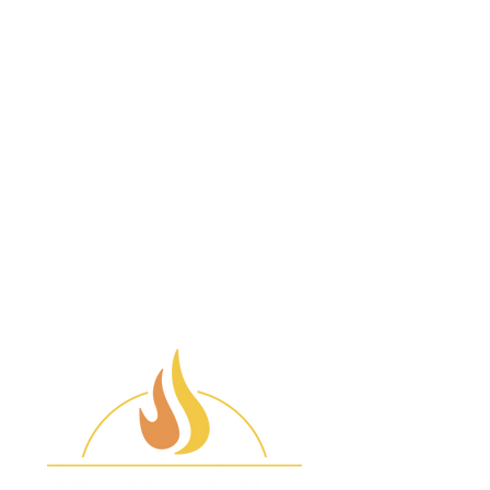
wenn die Lack Storen AG oder
ein von ihr beauftragter Dritter
den Versand bestätigt, spätestens
mit der Lieferung der gekauften
Ware.
Lieferungen sind in die gesamte
Schweiz möglich. Die Lieferung
erfolgt per Post vor Ort, privatem
Kurier oder per LKW oder
Logistikpartner auf Palette bei
BBQ's. Ist das Paket oder die
Palette/der Grill offensichtlich
beschädigt, werden Sie gebeten,
die Annahme zu verweigern.
Wenn Sie nach Erhalt einen
Schaden feststellen, müssen Sie
diesen innerhalb von 3 Tagen
nach Erhalt melden.