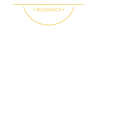
SMOKER GRILL
SHOP BÜSSERACH
Folge uns
Besichtigungen
Instagram
E-Mail:
info@smoker-
Facebook
grill.ch
Tel.:
061 783 10 90
(auch samstags nach
Voranmeldung