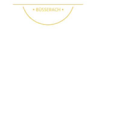
SMOKER GRILL
SHOP BÜSSERACH
Folge uns
Besichtigungen
Instagram
E-Mail:
info@smoker-
Facebook
grill.ch
Tel.:
061 783 10 90
(auch samstags nach
Voranmeldung