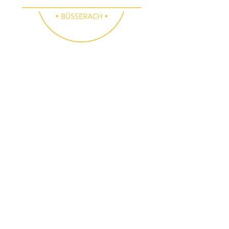
SMOKER GRILL
SHOP BÜSSERACH
Folge uns
Besichtigungen
Instagram
E-Mail:
info@smoker-
Facebook
grill.ch
Tel.:
061 783 10 90
(auch samstags nach
Voranmeldung