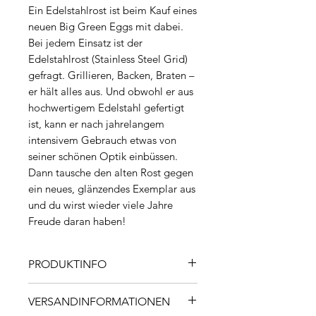
Ein Edelstahlrost ist beim Kauf eines
neuen Big Green Eggs mit dabei.
Bei jedem Einsatz ist der
Edelstahlrost (Stainless Steel Grid)
gefragt. Grillieren, Backen, Braten –
er hält alles aus. Und obwohl er aus
hochwertigem Edelstahl gefertigt
ist, kann er nach jahrelangem
intensivem Gebrauch etwas von
seiner schönen Optik einbüssen.
Dann tausche den alten Rost gegen
ein neues, glänzendes Exemplar aus
und du wirst wieder viele Jahre
Freude daran haben!
PRODUKTINFO
Edelstahlrost für Big Green Egg:
VERSANDINFORMATIONEN
MiniMax, CHF inkl. MwSt.