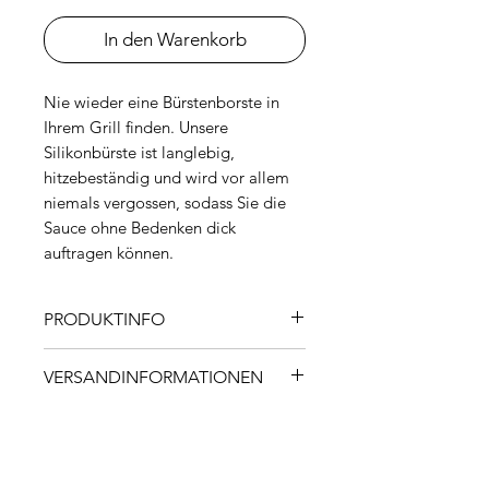
In den Warenkorb
Nie wieder eine Bürstenborste in
Ihrem Grill finden. Unsere
Silikonbürste ist langlebig,
hitzebeständig und wird vor allem
niemals vergossen, sodass Sie die
Sauce ohne Bedenken dick
auftragen können.
PRODUKTINFO
Eigenschaften
VERSANDINFORMATIONEN
Strapazierfähiges,
hitzebeständiges Silikon
Innerhalb von 1-2 Werktagen ab
Spülmaschinenfest
Lieferantenlager in der Schweiz
Datenschutz
lieferbar. Die Lieferung erfolgt