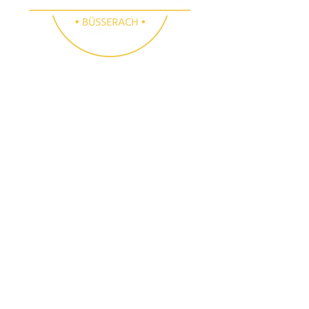
SMOKER GRILL
SHOP BÜSSERACH
Folge uns
Besichtigungen
Instagram
E-Mail:
info@smoker-
Facebook
grill.ch
Tel.:
061 783 10 90
(auch samstags nach
Voranmeldung