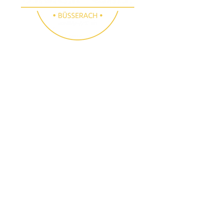
SMOKER GRILL
SHOP BÜSSERACH
Folge uns
Besichtigungen
Instagram
E-Mail:
info@smoker-
Facebook
grill.ch
Tel.:
061 783 10 90
(auch samstags nach
Voranmeldung