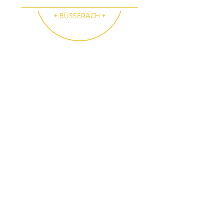
SMOKER GRILL
SHOP BÜSSERACH
Folge uns
Besichtigungen
Instagram
E-Mail:
info@smoker-
Facebook
grill.ch
Tel.:
061 783 10 90
(auch samstags nach
Voranmeldung