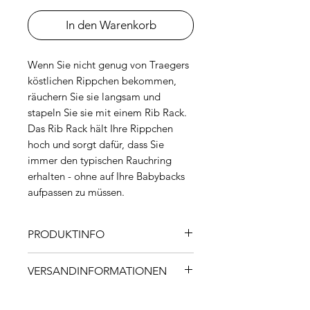
In den Warenkorb
Wenn Sie nicht genug von Traegers
köstlichen Rippchen bekommen,
räuchern Sie sie langsam und
stapeln Sie sie mit einem Rib Rack.
Das Rib Rack hält Ihre Rippchen
hoch und sorgt dafür, dass Sie
immer den typischen Rauchring
erhalten - ohne auf Ihre Babybacks
aufpassen zu müssen.
PRODUKTINFO
Eigenschaften
VERSANDINFORMATIONEN
Hält 8 ganze Rippen
Maße: 17,5" L x 12" T x 3,5" H
Innerhalb von 1-2 Werktagen ab