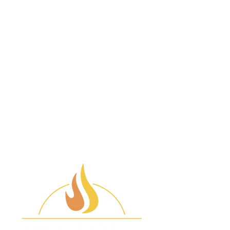
Datenschutz
Cover Pro 575 / 22
Set-it & Forget it: Einfache,
Klappbare Frontablage Pro 22
zuverlässige Ergebnisse jedes
& 575
Mal
Pellets
Gigantischer Geschmack,
unendliche Möglichkeiten:
Grillen, räuchern, schmoren,
braten, backen und BBQ
Nicht WiFire kompatibel
(Keine App-Steuerung)
Technische Daten
Produktserie
Pro
Nettogewicht
47 kg
LxBxH (cm)
104x69x124
Temperaturbereich
75°C - 232