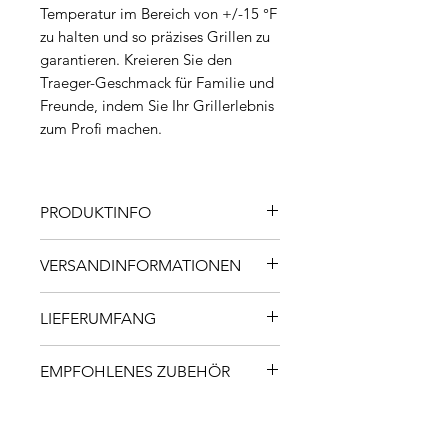
Temperatur im Bereich von +/-15 °F
zu halten und so präzises Grillen zu
garantieren. Kreieren Sie den
Traeger-Geschmack für Familie und
Freunde, indem Sie Ihr Grillerlebnis
zum Profi machen.
PRODUKTINFO
Eigenschaften
VERSANDINFORMATIONEN
Digital Pro Regler
Porzellanbeschichtete
Innerhalb von 1-2 Werktagen ab
LIEFERUMFANG
Grillroste
Lieferantenlager in der Schweiz
Stahlkonstruktion und
lieferbar. Die Lieferung erfolgt
Pelletgrill Pro 22
langlebige
EMPFOHLENES ZUBEHÖR
per Logistikpartner
2 Grillroste
Pulverbeschichtung
(Bordsteinkante).
1x Kabelgebundenes
Zum Pelletgrill Pro 22 empfehlen
Holzfeueraroma: Geschmack
Fleischthermometer
wir folgendes Zubehör:
aus echten Hartholzpellets