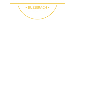
°C
SMOKER GRILL
SHOP BÜSSERACH
Folge uns
Besichtigungen
Instagram
E-Mail:
info@smoker-
Facebook
grill.ch
Tel.:
061 783 10 90
(auch samstags nach
Voranmeldung